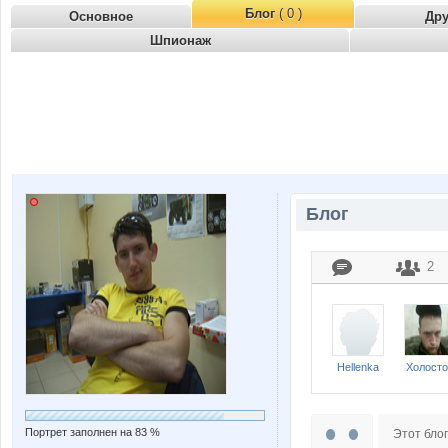
Блог
( 0 )
Основное
Др
Шпионаж
Блог
2
Hellenka
Холосто
Портрет заполнен на 83 %
Этот блог